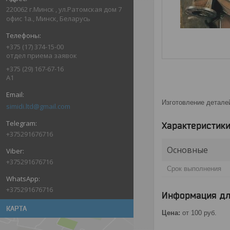
220062 г.Минск , ул.Ратомская дом 7
офис 1а., Минск, Беларусь
+375 (17) 374-15-00
отдел приема заявок
+375 (29) 167-67-16
А1
Изготовление деталей
simidi.ltd@gmail.com
Характеристик
+375291676716
Основные
+375291676716
Срок выполнения
+375291676716
Информация дл
КАРТА
Цена:
от 100
руб.