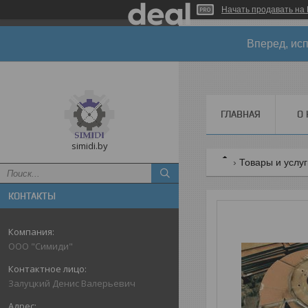
Начать продавать на 
Вперед, исп
ГЛАВНАЯ
О 
simidi.by
Товары и услу
КОНТАКТЫ
ООО "Симиди"
Залуцкий Денис Валерьевич